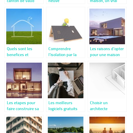
canton de Vaud
neuve
maison, un vrai
challenge ?
Quels sont les
Comprendre
Les raisons d’opter
benefices et
l’isolation par la
pour une maison
avantages de se
charpente
modulaire
confier vers un
preteur
hypothecaire prive ?
Les etapes pour
Les meilleurs
Choisir un
faire construire sa
logiciels gratuits
architecte
maison
pour créer les plans
d’interieur pour vos
d’une maison
travaux