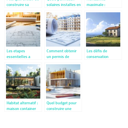
construire sa
solaires installes en
maximale :
maison individuelle
tant que locataire ?
transformer votre
dans les Deux-
bien en maison 2
Sevres ?
appartements dans
les Alpes-
Maritimes
Les etapes
Comment obtenir
Les défis de
essentielles a
un permis de
conservation
connaitre avant
construire au Havre
exceptionnels : où
votre projet de
: guide complet
se trouve la plus
construction
pour vos
vieille maison du
demarches
monde et sa
restauration unique
Habitat alternatif :
Quel budget pour
maison container
construire une
en Guadeloupe,
maison de 100 m2
avantages et
selon la
inconvénients pour
configuration