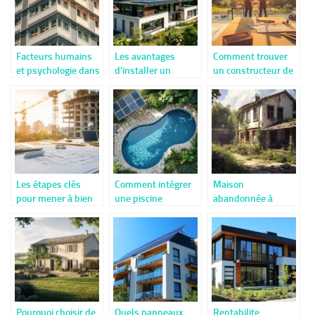
Facteurs humains
Les avantages
Comment trouver
et psychologie dans
d’installer un
un constructeur de
l’evaluation
panneau
maison à Orvault
immobiliere : une
photovoltaïque à
offrant des
perception de la
Angers pour réduire
garanties solides
valeur
votre facture
énergétique
Les étapes clés
Comment intégrer
Maison
pour mener à bien
une piscine
abandonnée à
une étude de
luxueuse et
donner : Quand la
faisabilité d’un
écologique à votre
réhabilitation
projet de
jardin
devient un geste
construction
pour
l’environnement
Pourquoi choisir de
Quels panneaux
Rentabilite