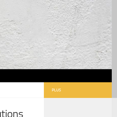
PLUS
utions