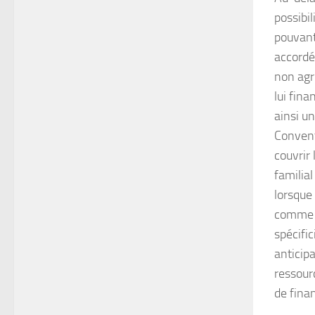
possibi
pouvant
accordé
non agr
lui fina
ainsi u
Convent
couvrir 
familial
lorsque
comme l
spécific
anticip
ressour
de fina