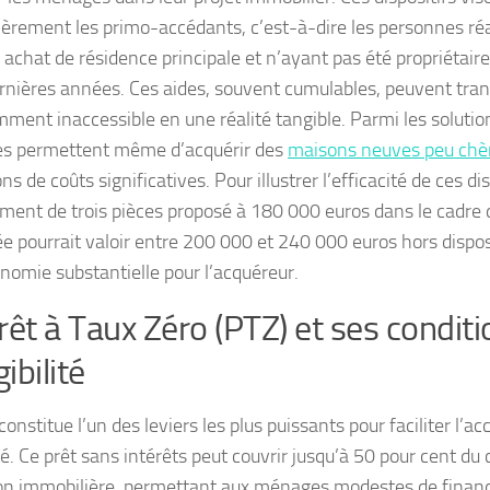
lièrement les primo-accédants, c’est-à-dire les personnes réa
 achat de résidence principale et n’ayant pas été propriétair
rnières années. Ces aides, souvent cumulables, peuvent tran
ment inaccessible en une réalité tangible. Parmi les solution
es permettent même d’acquérir des
maisons neuves peu chè
ns de coûts significatives. Pour illustrer l’efficacité de ces dis
ment de trois pièces proposé à 180 000 euros dans le cadre 
ée pourrait valoir entre 200 000 et 240 000 euros hors dispos
nomie substantielle pour l’acquéreur.
rêt à Taux Zéro (PTZ) et ses condit
gibilité
onstitue l’un des leviers les plus puissants pour faciliter l’ac
é. Ce prêt sans intérêts peut couvrir jusqu’à 50 pour cent du 
on immobilière, permettant aux ménages modestes de financ