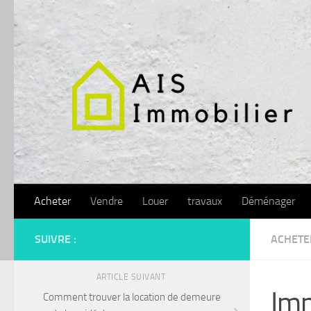
Skip to content
Acheter
Vendre
Louer
travaux
Déménager
SUIVRE :
ACHETE
ARTICLE SUIVANT
Imm
Comment trouver la location de demeure