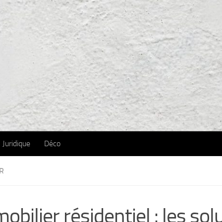
Juridique
Déco
R
obilier résidentiel : les sol