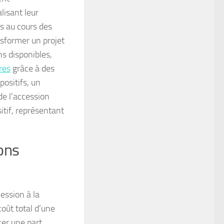
lisant leur
es au cours des
sformer un projet
s disponibles,
res
grâce à des
positifs, un
de l’accession
itif, représentant
ions
cession à la
coût total d’une
er une part