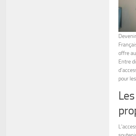
Devenir
Françai
offre au
Entre d
d’access
pour le
Les 
pro
L’acces
souteni