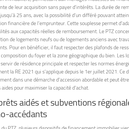
nte de leur acquisition sans payer d’intérêts. La durée de 
jusqu’à 25 ans, avec la possibilité d’un différé pouvant atte
ation financière de l’emprunteur. Cette souplesse permet d’ad
ités aux capacités réelles de remboursement. Le PTZ conce
sition de logements neufs ou de logements anciens avec trav
ts. Pour en bénéficier, il faut respecter des plafonds de res
a composition du foyer et la zone géographique du bien. Les 
 servir de résidence principale et respecter les normes énerg
t la RE 2021 qui s’applique depuis le 1er juillet 2021. Ce dis
ement dans une démarche d’accession abordable et peut être
s aides pour maximiser la capacité d’achat.
prêts aidés et subventions régiona
mo-accédants
 du PTZ, plusieurs dispositifs de financement immobilier vie