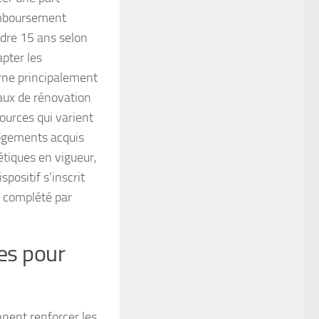
remboursement
indre 15 ans selon
apter les
rne principalement
aux de rénovation
sources qui varient
logements acquis
étiques en vigueur,
positif s’inscrit
 complété par
les pour
nnent renforcer les