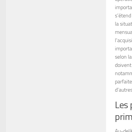
importa
s’étend 
la situ
mensual
l’acqui
importan
selon l
doivent
notammen
parfait
d’autre
Les 
pri
Au-delà