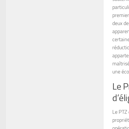
particu
premier
deux de
apparem
certain
réductio
apparte
maîtris
une éco
Le P
d’éli
Le PTZ c
propriét
opérati