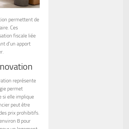
ition permettent de
aire. Ces
tion fiscale liée
ant d’un apport
r.
énovation
vation représente
égie permet
si elle implique
cier peut être
s prix prohibitifs.
 environ 8 pour
t pour un logement