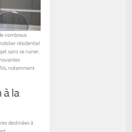
 de nombreux
obilier résidentiel
jet sans se ruiner.
innovantes
rofils, notamment
 à la
ures destinées à
ent