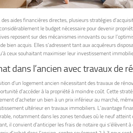
 des aides financières directes, plusieurs stratégies d’acquis
 considérablement le budget nécessaire pour devenir propriét
tives reposent sur des mécanismes innovants ou sur l’optimisa
 de bien acquis. Elles s’adressent tant aux acquéreurs dispos
qu’à ceux souhaitant maximiser leur investissement immobilie
hat dans l’ancien avec travaux de r
sition d’un logement ancien nécessitant des travaux de réno
ortunité d’accéder à la propriété à moindre coût. Cette strat
ement d’acheter un bien à un prix inférieur au marché, même 
stissement ultérieur en travaux immobiliers. L’avantage finan
rable, notamment dans les zones tendues où le neuf atteint de
t, il convient d’anticiper les frais de notaire qui s’élèvent à
 prix d’achat dans l’ancien, contre seulement 2 à 3 pour cen