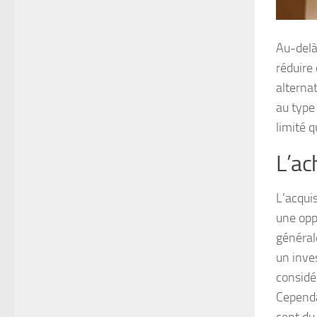
Au-delà
réduire
alterna
au type
limité 
L’ac
L’acqui
une opp
général
un inve
considé
Cependan
cent du