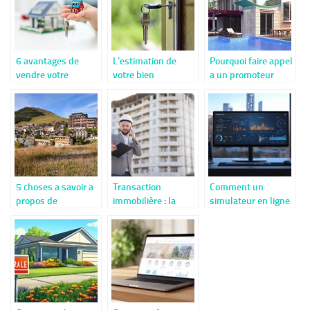
?
?
6 avantages de
L’estimation de
Pourquoi faire appel
vendre votre
votre bien
a un promoteur
maison en l’état
immobilier : le point
immobilier ?
de depart de toutes
demarches
5 choses a savoir a
Transaction
Comment un
propos de
immobilière : la
simulateur en ligne
l’immobilier a
mission de l’agent
peut faciliter votre
L’Alpe d’Huez
projet de vente en
viager