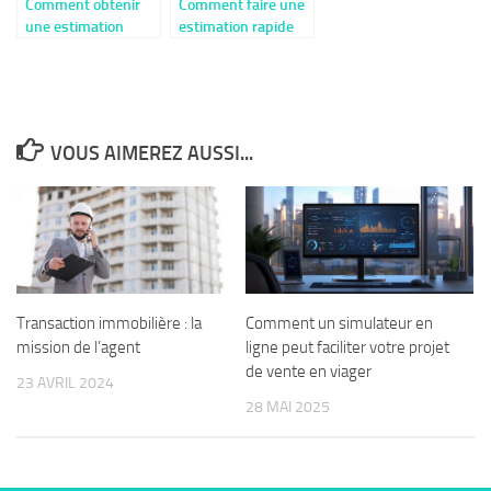
Comment obtenir
Comment faire une
une estimation
estimation rapide
maison précise
de son bien en ligne
pour vendre au
sans inscription
meilleur prix
VOUS AIMEREZ AUSSI...
Transaction immobilière : la
Comment un simulateur en
mission de l’agent
ligne peut faciliter votre projet
de vente en viager
23 AVRIL 2024
28 MAI 2025