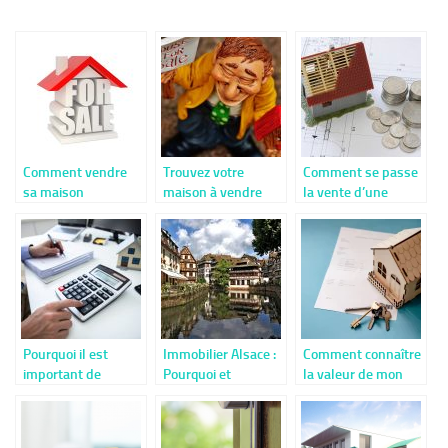
Comment vendre
Trouvez votre
Comment se passe
sa maison
maison à vendre
la vente d’une
rapidement?
Bordeaux
maison ?
Pourquoi il est
Immobilier Alsace :
Comment connaître
important de
Pourquoi et
la valeur de mon
connaître le prix du
comment vendre
bien immobilier ?
m2 pour acheter ou
une maison dans la
vendre à Cherbourg
vallee de la Bruche