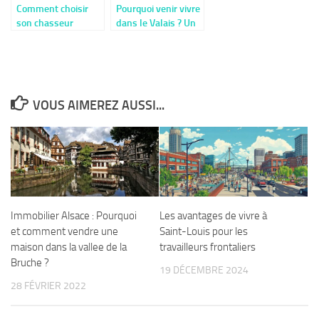
Comment choisir
Pourquoi venir vivre
son chasseur
dans le Valais ? Un
immobilier a Lille :
canton suisse où
les cles d’une
emploi et qualité de
relation de
vie se conjuguent
confiance
parfaitement
VOUS AIMEREZ AUSSI...
Immobilier Alsace : Pourquoi
Les avantages de vivre à
et comment vendre une
Saint-Louis pour les
maison dans la vallee de la
travailleurs frontaliers
Bruche ?
19 DÉCEMBRE 2024
28 FÉVRIER 2022