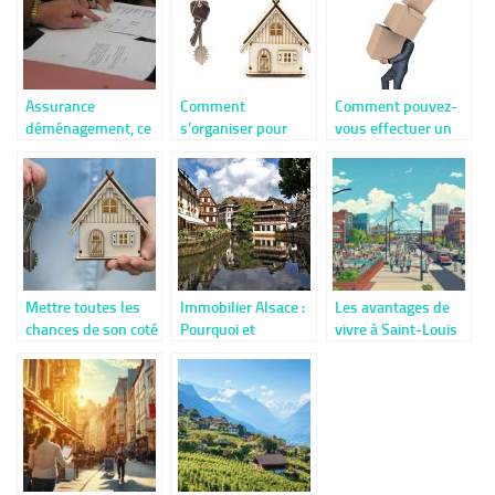
Assurance
Comment
Comment pouvez-
déménagement, ce
s’organiser pour
vous effectuer un
qu’il faut savoir
réussir la vente
déménagement?
d’un bien
immobilier ?
Mettre toutes les
Immobilier Alsace :
Les avantages de
chances de son coté
Pourquoi et
vivre à Saint-Louis
pour trouver son
comment vendre
pour les
logement à Paris
une maison dans la
travailleurs
vallee de la Bruche
frontaliers
?